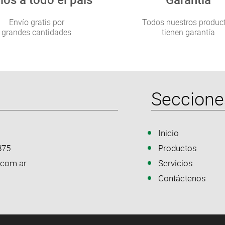
Envío gratis por
Todos nuestros produc
grandes cantidades
tienen garantía
Seccione
Inicio
875
Productos
.com.ar
Servicios
Contáctenos