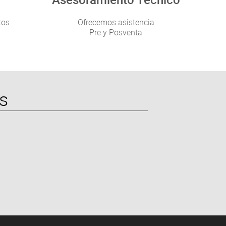
tos
Ofrecemos asistencia
Pre y Posventa
s