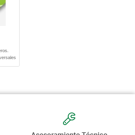
eros.
versales
Asesoramiento Técnico