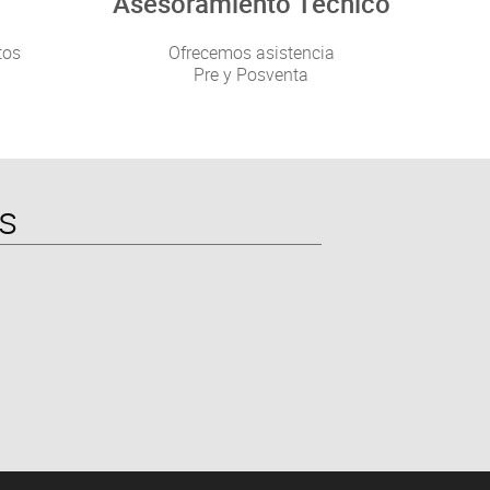
Asesoramiento Técnico
tos
Ofrecemos asistencia
Pre y Posventa
s