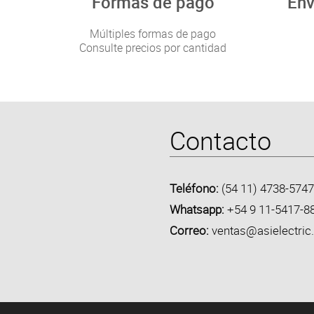
Formas de pago
Env
Múltiples formas de pago
Consulte precios por cantidad
Contacto
Teléfono:
(54 11) 4738-5747
Whatsapp:
+54 9 11-5417-8
Correo:
ventas@asielectric