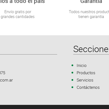
ios a todo el país
Garantía
Envío gratis por
Todos nuestros produc
grandes cantidades
tienen garantía
Seccione
Inicio
875
Productos
.com.ar
Servicios
Contáctenos