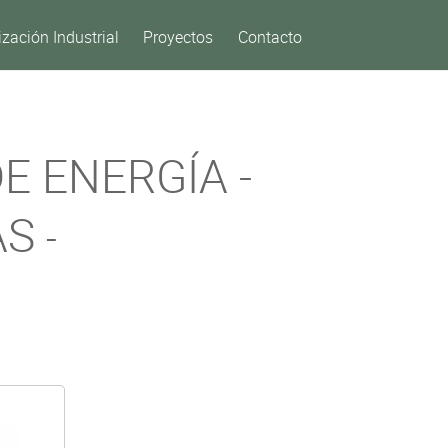
zación Industrial
Proyectos
Contacto
E ENERGÍA -
AS
-