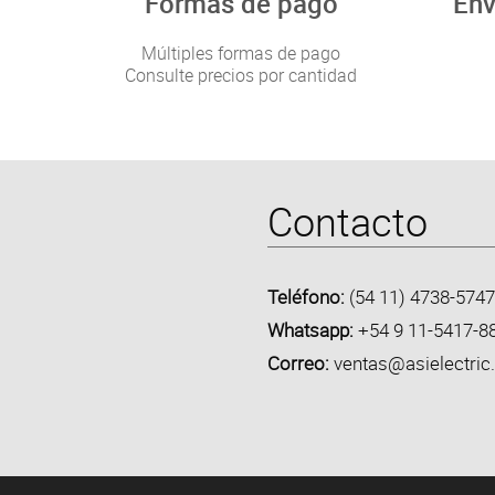
Formas de pago
Env
Múltiples formas de pago
Consulte precios por cantidad
Contacto
Teléfono:
(54 11) 4738-5747
Whatsapp:
+54 9 11-5417-8
Correo:
ventas@asielectric