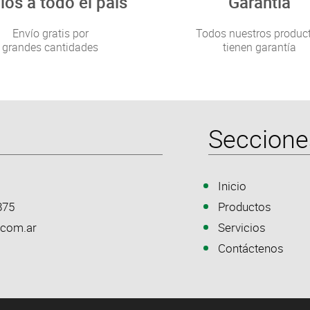
ios a todo el país
Garantía
Envío gratis por
Todos nuestros produc
grandes cantidades
tienen garantía
Seccione
Inicio
875
Productos
.com.ar
Servicios
Contáctenos