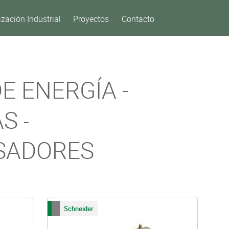
zación Industrial
Proyectos
Contacto
E ENERGÍA -
AS
-
SADORES
Schneider