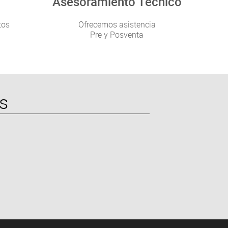
Asesoramiento Técnico
tos
Ofrecemos asistencia
Pre y Posventa
s